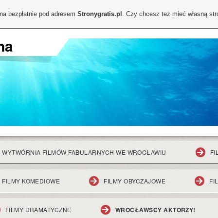
ona bezpłatnie pod adresem
Stronygratis.pl
. Czy chcesz też mieć własną st
na
WYTWÓRNIA FILMÓW FABULARNYCH WE WROCŁAWIU
FI
FILMY KOMEDIOWE
FILMY OBYCZAJOWE
FI
FILMY DRAMATYCZNE
WROCŁAWSCY AKTORZY!